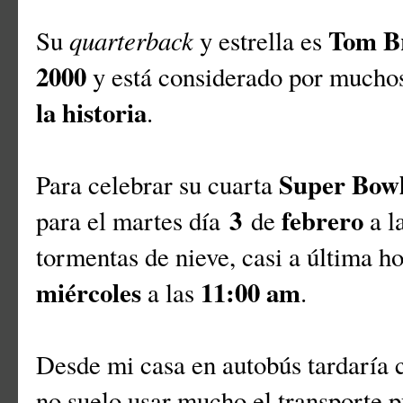
Tom B
quarterback
Su
y estrella es
2000
y está considerado por much
la historia
.
Super Bow
Para celebrar su cuarta
3
febrero
para el martes día
de
a l
tormentas de nieve, casi a última h
miércoles
11:00 am
a las
.
Desde mi casa en autobús tardaría
no suelo usar mucho el transporte p