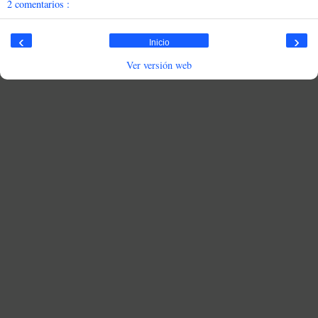
2 comentarios :
‹
›
Inicio
Ver versión web