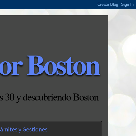
or Boston
s 30 y descubriendo Boston
ámites y Gestiones