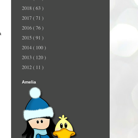
2018
( 63 )
2017
( 71 )
2016
( 76 )
a
2015
( 91 )
2014
( 100 )
2013
( 120 )
2012
( 11 )
Amelia