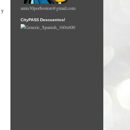
amis30porboston@gmail.com
 y
CityPASS Descuentos!
.