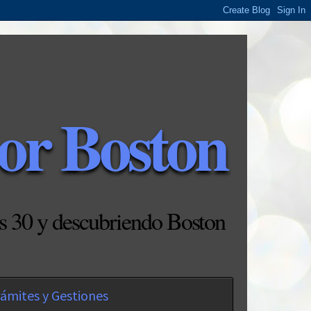
or Boston
s 30 y descubriendo Boston
ámites y Gestiones