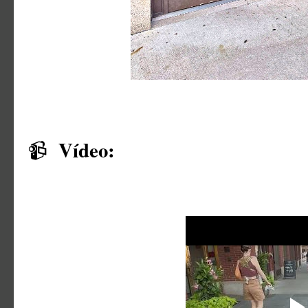
Vídeo:
📹