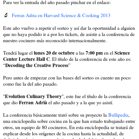
Para ver la entrada del año pasado pinchar en el enlace:
🔬
Ferran Adria en Harvard Science & Cooking 2013
Este año vuelvo a repetir el sorteo y así dar la oportunidad a alguien
que no haya podido ir a por los tickets, de asistir a la conferencia de
nuestro cocinero más reconocido internacionalmente.
lunes 20 de octubre
7:00 pm
Science
Tendrá lugar el
a las
en el
Center Lecture Hall C
. El título de la conferencia de este año es:
Decoding the Creative Process
“
”
Pero antes de empezar con las bases del sorteo os cuento un poco
como fue la del año pasado.
Evolution Culinary Theory
"
", este fue el título de la conferencia
Ferran
Adrià
que dio
el año pasado y a la que yo asistí.
La conferencia básicamente trató sobre su proyecto la
Bullipedia
,
una enciclopedia sobre cocina en la que han estado trabajando entre
otros, un equipo de 80 cocineros. En esta enciclopedia se tratará de
explicar desde los orígenes de la cocina hasta la actualidad, de