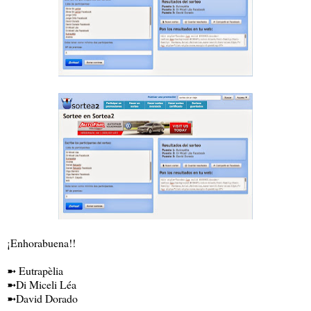
¡Enhorabuena!!
➼ Eutrapèlia
➼Di Miceli Léa
➼David Dorado