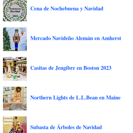
Cena de Nochebuena y Navidad
Mercado Navideño Alemán en Amherst
Casitas de Jengibre en Boston 2023
Northern Lights de L.L.Bean en Maine
Subasta de Árboles de Navidad