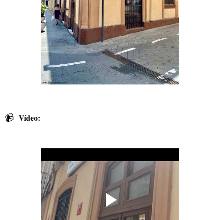
📹
Vídeo: