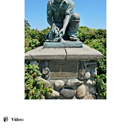
📹
Vídeo: