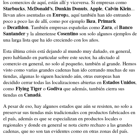
los comercios de aquí, están allí y viceversa. Si empresas como
Starbucks
McDonald's
Dunkin Donuts
Apple
Calvin Klein
,
,
,
,
...
Europ
llevan años asentadas en
a, aquí también han ido entrando
Ikea
Primark
poco a poco las de allí, como por ejemplo
,
Decathlon
Zara
Banco
o
. También empresas españolas como
, el
Santander
Cosentino
y la almeriense
son solo algunos ejemplos de
una larga lista que ha ido creciendo con los años.
Esta última crisis está dejando al mundo muy dañado, en general,
pero hablando en particular sobre este sector, ha afectado al
comercio en general, no solo al pequeño, también al grande. Hemos
visto como varias grandes cadenas han ido cerrando muchas de sus
tiendas, algunas lo siguen haciendo aún, otras europeas han
Estados Unidos
decidido cerrar todas las localizaciones abiertas en
,
Flying Tiger
Godiva
como
o
que además, también cierra sus
Canadá
tiendas en
.
A pesar de eso, hay algunos estados que aún se resisten, no solo a
preservar sus tiendas más tradicionales con productos fabricados en
el país, además es que se especializan en productos locales o
regionales y donde en general se nota cierto rechazo a las grandes
cadenas, que no son tan evidentes como en otras zonas del país.