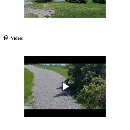
📹
Vídeo: