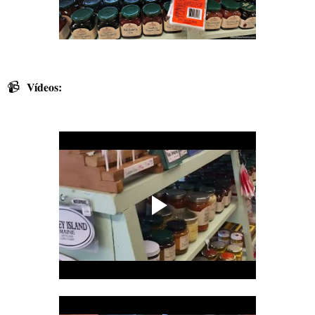
📹
Vídeos: