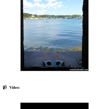
📹
Vídeo: