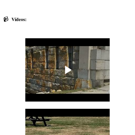
📹
Vídeos: