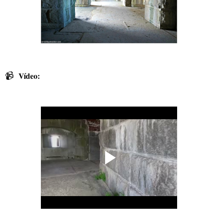
📹
Vídeo: