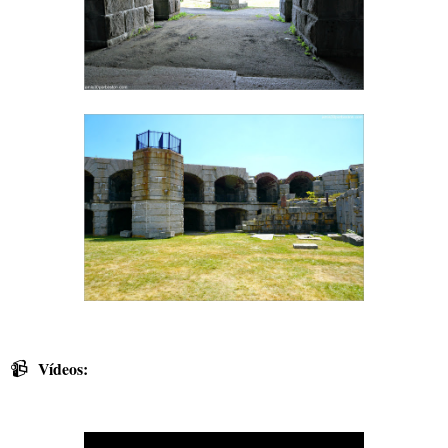
📹
Vídeos: