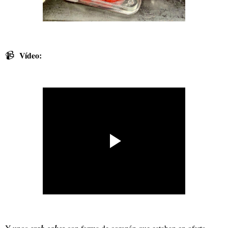
📹
Vídeo:
Y unos
crab cakes
con forma de corazón que estaban en oferta,