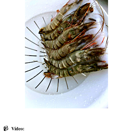
📹
Vídeo: