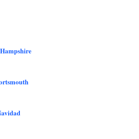
 Hampshire
Portsmouth
Navidad