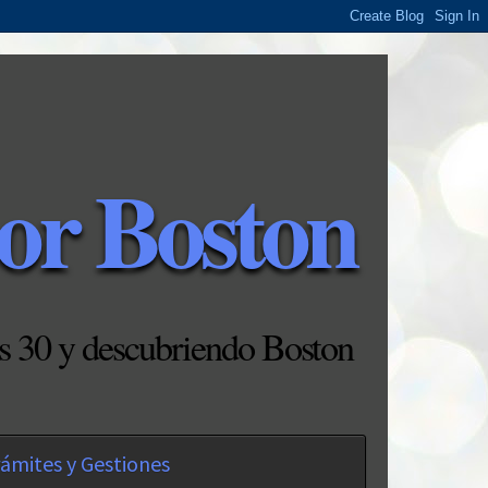
or Boston
s 30 y descubriendo Boston
ámites y Gestiones