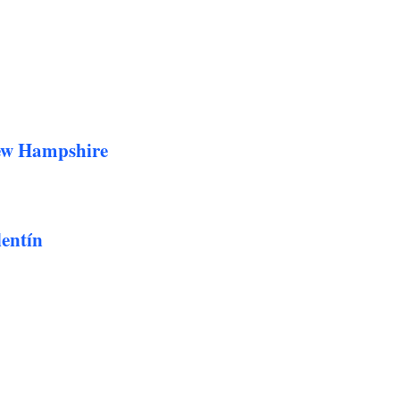
ew Hampshire
entín