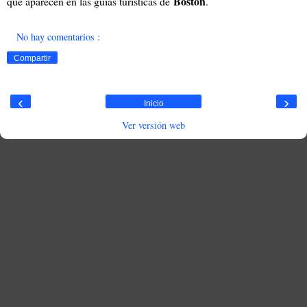
Boston
que aparecen en las guías turísticas de
.
No hay comentarios :
Compartir
‹
›
Inicio
Ver versión web