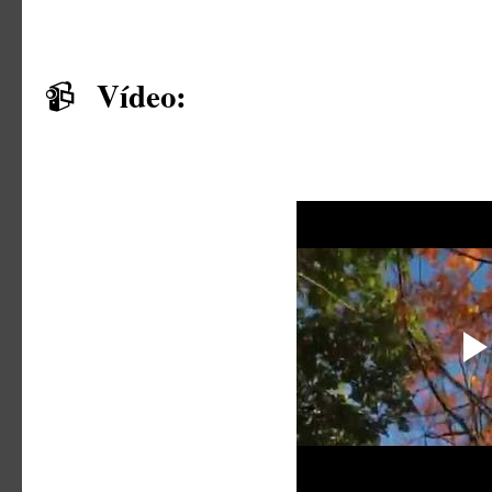
Vídeo:
📹