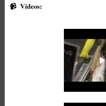
📹
Vídeos: