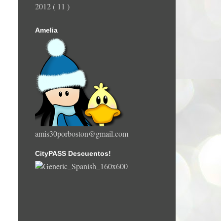
2012
( 11 )
Amelia
amis30porboston@gmail.com
CityPASS Descuentos!