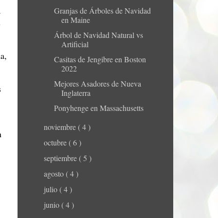
a
Granjas de Árboles de Navidad
en Maine
s
Árbol de Navidad Natural vs
Artificial
a,
Casitas de Jengibre en Boston
2022
Mejores Asadores de Nueva
s
Inglaterra
Ponyhenge en Massachusetts
noviembre
( 4 )
n
octubre
( 6 )
septiembre
( 5 )
agosto
( 4 )
julio
( 4 )
junio
( 4 )