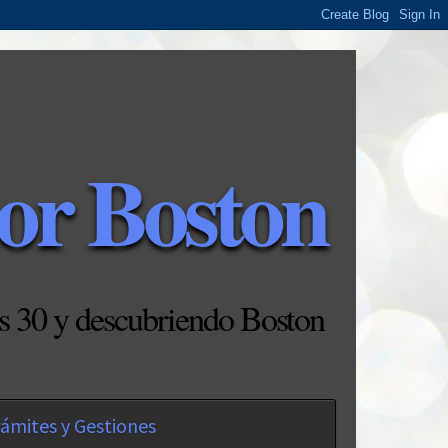
or Boston
s 30 y descubriendo Boston
ámites y Gestiones