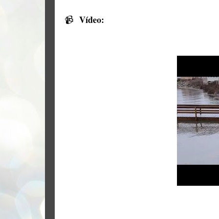
Vídeo:
📹