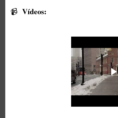
Vídeos:
📹