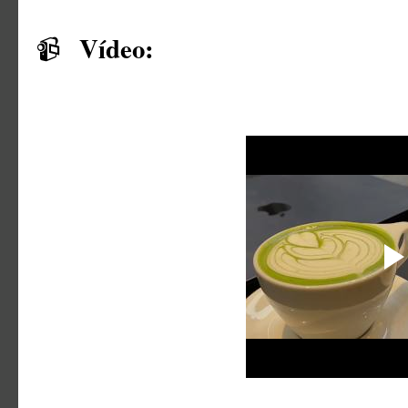
Vídeo:
📹