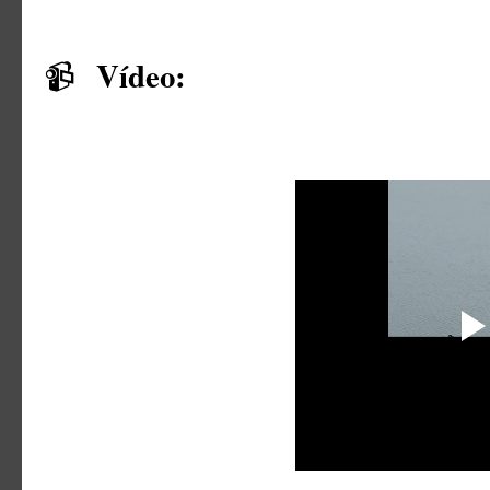
Vídeo:
📹