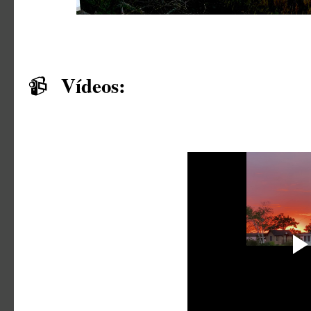
Vídeos:
📹