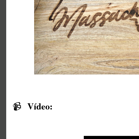
Vídeo:
📹