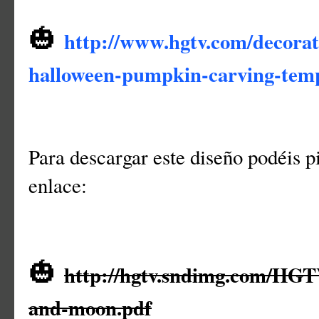
🎃
http://www.hgtv.com/decorat
halloween-pumpkin-carving-temp
Para descargar este diseño podéis p
enlace:
🎃
http://hgtv.sndimg.com/HGT
and-moon.pdf