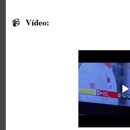
Vídeo:
📹