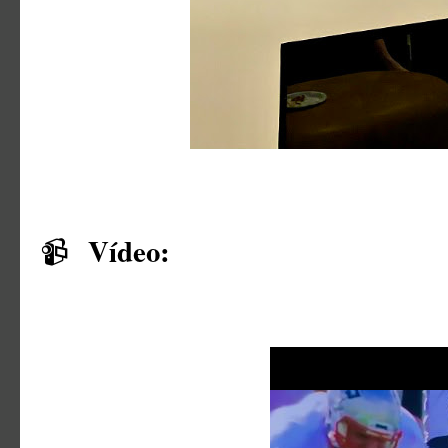
Vídeo:
📹