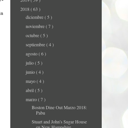
2018
( 63 )
in
diciembre
( 5 )
noviembre
( 7 )
octubre
( 5 )
septiembre
( 4 )
agosto
( 6 )
julio
( 5 )
junio
( 4 )
mayo
( 4 )
abril
( 5 )
marzo
( 7 )
Boston Dine Out Marzo 2018:
Pabu
Stuart and John’s Sugar House
en New Hampshire