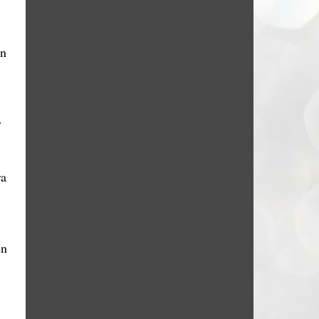
en
y
ra
en