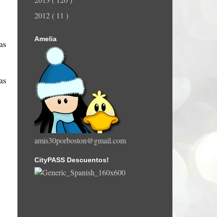
2012
( 11 )
Amelia
as
as
amis30porboston@gmail.com
CityPASS Descuentos!