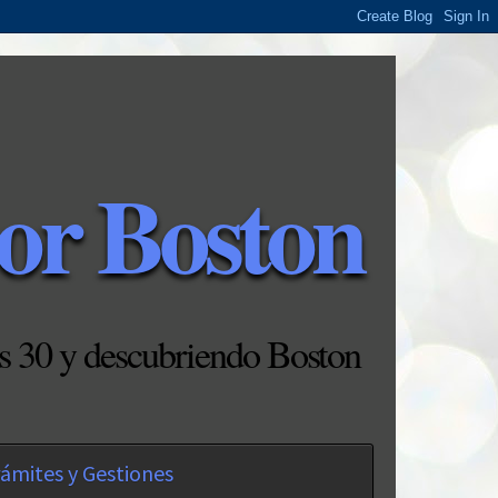
or Boston
s 30 y descubriendo Boston
ámites y Gestiones