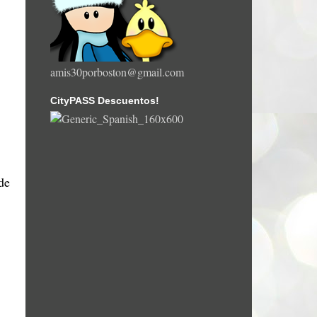
amis30porboston@gmail.com
CityPASS Descuentos!
de