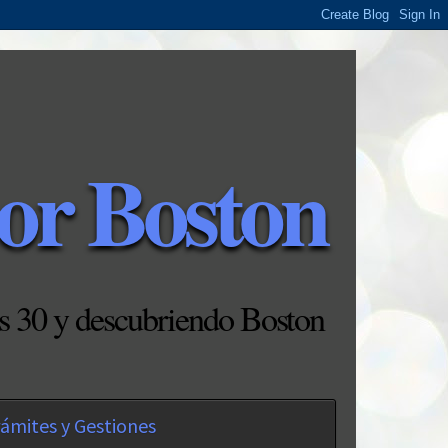
or Boston
s 30 y descubriendo Boston
ámites y Gestiones