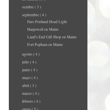
octubre
( 3 )
septiembre
( 4 )
Faro Portland Head Light
Harpswell en Maine
Land's End Gift Shop en Maine
Fort Popham en Maine
agosto
( 4 )
julio
( 4 )
junio
( 4 )
mayo
( 4 )
abril
( 3 )
marzo
( 4 )
febrero
( 4 )
enero
( 5 )