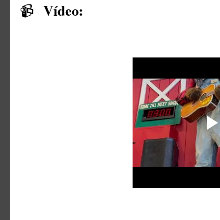
Vídeo:
📹