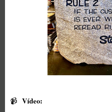
Vídeo:
📹