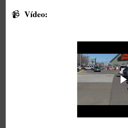
Vídeo:
📹