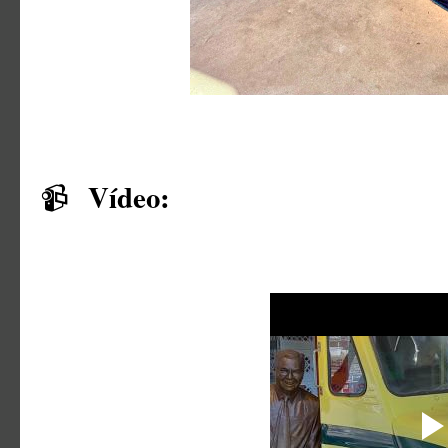
Vídeo:
📹