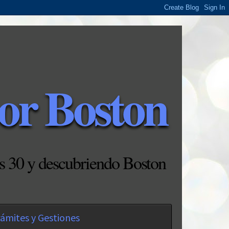
or Boston
s 30 y descubriendo Boston
ámites y Gestiones