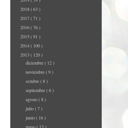
2018
( 63 )
2017
( 71 )
2016
( 76 )
2015
( 91 )
2014
( 100 )
2013
( 120 )
diciembre
( 12 )
noviembre
( 9 )
octubre
( 8 )
septiembre
( 6 )
agosto
( 8 )
julio
( 7 )
junio
( 16 )
mayo
( 13 )