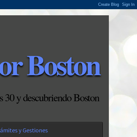
or Boston
s 30 y descubriendo Boston
ámites y Gestiones