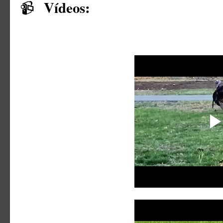
Vídeos:
📹