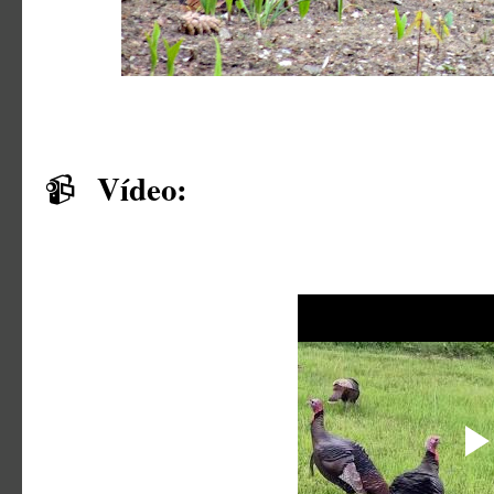
Vídeo:
📹