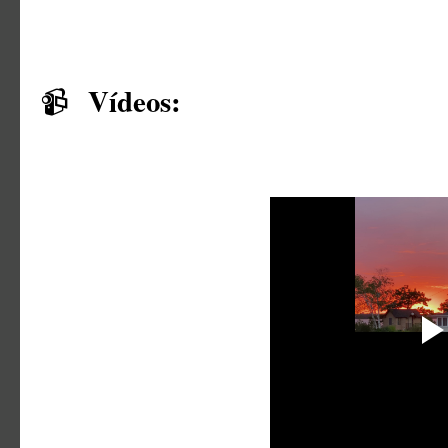
Vídeos:
📹