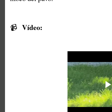
Vídeo:
📹