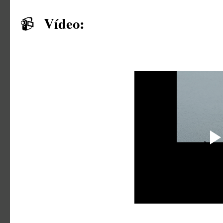
Vídeo:
📹