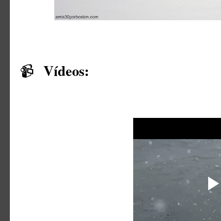
Vídeos:
📹