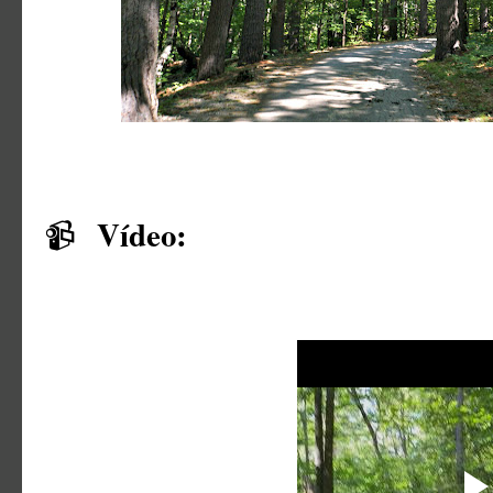
Vídeo:
📹