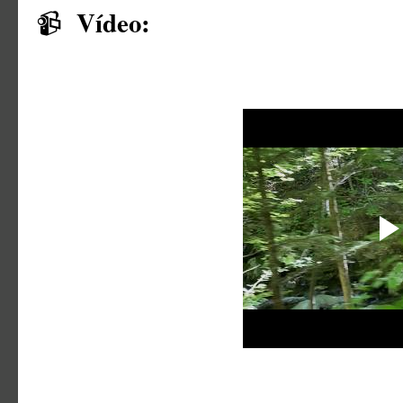
Vídeo:
📹