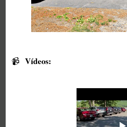
Vídeos:
📹