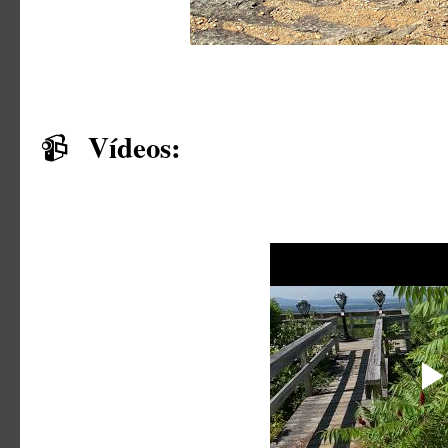
Vídeos:
📹