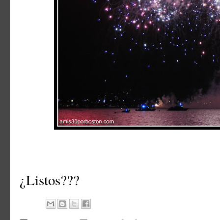
¿Listos???