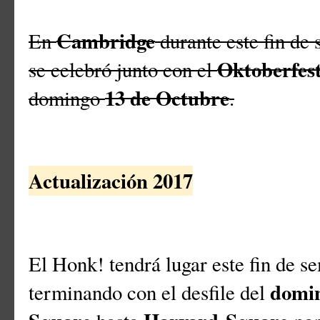
Cambridge
En
durante este fin de
Oktoberfes
se celebró junto con el
13 de Octubre
domingo
.
Actualización 2017
El Honk! tendrá lugar este fin de 
domin
terminando con el desfile del