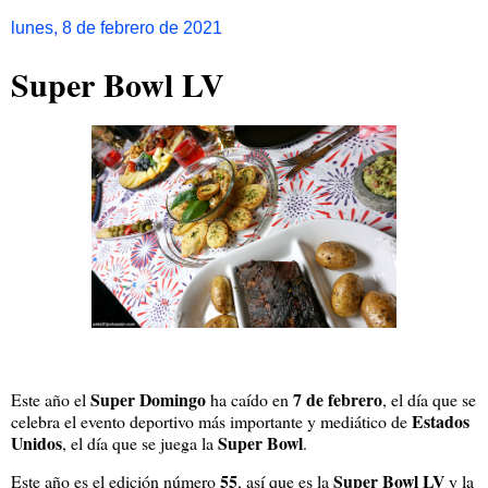
lunes, 8 de febrero de 2021
Super Bowl LV
Super Domingo
7 de febrero
Este año el
ha caído en
, el día que se
Estados
celebra el evento deportivo más importante y mediático de
Unidos
Super Bowl
, el día que se juega la
.
55
Super Bowl LV
Este año es el edición número
, así que es la
y la