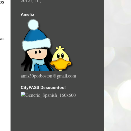
2012
( 11 )
os
Amelia
os
amis30porboston@gmail.com
CityPASS Descuentos!