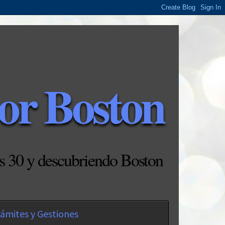
or Boston
s 30 y descubriendo Boston
ámites y Gestiones