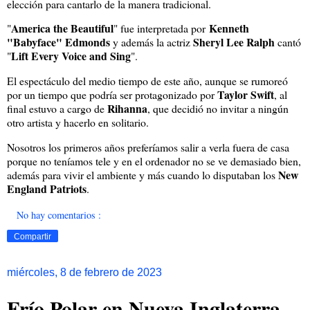
elección para cantarlo de la manera tradicional.
America the Beautiful
Kenneth
"
" fue interpretada por
"Babyface" Edmonds
Sheryl Lee Ralph
y además la actriz
cantó
Lift Every Voice and Sing
"
".
El espectáculo del medio tiempo de este año, aunque se rumoreó
Taylor Swift
por un tiempo que podría ser protagonizado por
, al
Rihanna
final estuvo a cargo de
, que decidió no invitar a ningún
otro artista y hacerlo en solitario.
Nosotros los primeros años preferíamos salir a verla fuera de casa
porque no teníamos tele y en el ordenador no se ve demasiado bien,
New
además para vivir el ambiente y más cuando lo disputaban los
England Patriots
.
No hay comentarios :
Compartir
miércoles, 8 de febrero de 2023
Frío Polar en Nueva Inglaterra