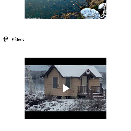
📹
Vídeo: