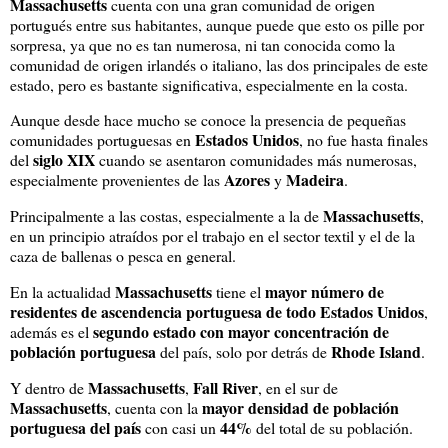
Massachusetts
cuenta con una gran comunidad de origen
portugués entre sus habitantes, aunque puede que esto os pille por
sorpresa, ya que no es tan numerosa, ni tan conocida como la
comunidad de origen irlandés o italiano, las dos principales de este
estado, pero es bastante significativa, especialmente en la costa.
Aunque desde hace mucho se conoce la presencia de pequeñas
Estados Unidos
comunidades portuguesas en
, no fue hasta finales
siglo XIX
del
cuando se asentaron comunidades más numerosas,
Azores
Madeira
especialmente provenientes de las
y
.
Massachusetts
Principalmente a las costas, especialmente a la de
,
en un principio atraídos por el trabajo en el sector textil y el de la
caza de ballenas o pesca en general.
Massachusetts
mayor número de
En la actualidad
tiene el
residentes de ascendencia portuguesa de todo Estados Unidos
,
segundo estado con mayor concentración de
además es el
población portuguesa
Rhode Island
del país, solo por detrás de
.
Massachusetts
Fall River
Y dentro de
,
, en el sur de
Massachusetts
mayor densidad de población
, cuenta con la
portuguesa del país
44%
con casi un
del total de su población.