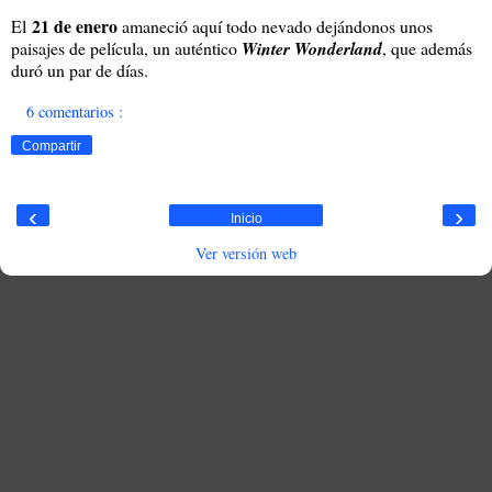
21 de enero
El
amaneció aquí todo nevado dejándonos unos
paisajes de película, un auténtico
Winter Wonderland
, que además
duró un par de días.
6 comentarios :
Compartir
‹
›
Inicio
Ver versión web