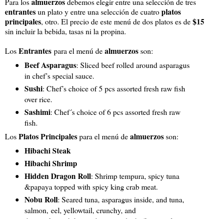
almuerzos
Para los
debemos elegir entre una selección de tres
entrantes
platos
un plato y entre una selección de cuatro
principales
$15
, otro. El precio de este menú de dos platos es de
sin incluir la bebida, tasas ni la propina.
Entrantes
almuerzos
Los
para el menú de
son:
Beef Asparagus
: Sliced beef rolled around asparagus
in chef’s special sauce.
Sushi
: Chef’s choice of 5 pcs assorted fresh raw fish
over rice.
Sashimi
: Chef´s choice of 6 pcs assorted fresh raw
fish.
Platos Principales
almuerzos
Los
para el menú de
son:
Hibachi Steak
Hibachi Shrimp
Hidden Dragon Roll
: Shrimp tempura, spicy tuna
&papaya topped with spicy king crab meat.
Nobu Roll
: Seared tuna, asparagus inside, and tuna,
salmon, eel, yellowtail, crunchy, and