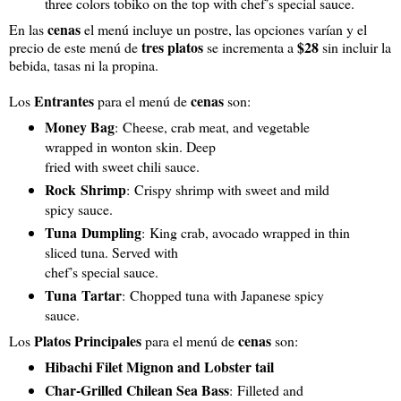
three colors tobiko on the top with chef’s special sauce.
cenas
En las
el menú incluye un postre, las opciones varían y el
tres platos
$28
precio de este menú de
se incrementa a
sin incluir la
bebida, tasas ni la propina.
Entrantes
cenas
Los
para el menú de
son:
Money Bag
: Cheese, crab meat, and vegetable
wrapped in wonton skin. Deep
fried with sweet chili sauce.
Rock Shrimp
: Crispy shrimp with sweet and mild
spicy sauce.
Tuna Dumpling
: King crab, avocado wrapped in thin
sliced tuna. Served with
chef’s special sauce.
Tuna Tartar
: Chopped tuna with Japanese spicy
sauce.
Platos Principales
cenas
Los
para el menú de
son:
Hibachi Filet Mignon and Lobster tail
Char‐Grilled Chilean Sea Bass
: Filleted and