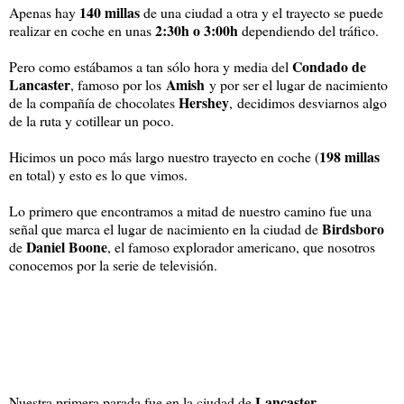
140 millas
Apenas hay
de una ciudad a otra y el trayecto se puede
2:30h o 3:00h
realizar en coche en unas
dependiendo del tráfico.
Condado de
Pero como estábamos a tan sólo hora y media del
Lancaster
Amish
, famoso por los
y por ser el lugar de nacimiento
Hershey
de la compañía de chocolates
,
decidimos desviarnos algo
de la ruta y cotillear un poco.
198 millas
Hicimos un poco más largo nuestro trayecto en coche (
en total) y esto es lo que vimos.
Lo primero que encontramos a mitad de nuestro camino fue una
Birdsboro
señal que marca el lugar de nacimiento en la ciudad de
Daniel Boone
de
, el famoso explorador americano, que nosotros
conocemos por la serie de televisión.
LANCASTER
Lancaster
Nuestra primera parada fue en la ciudad de
.