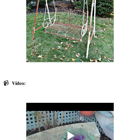
📹
Vídeo: