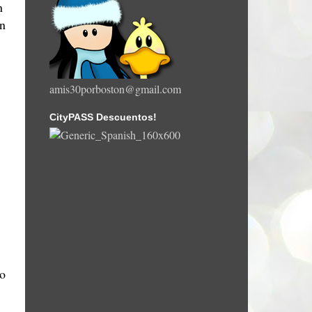
n
en
amis30porboston@gmail.com
CityPASS Descuentos!
so