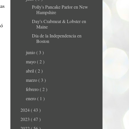
tas
Polly's Pancake Parlor en New
Hampshire
Day's Crabmeat & Lobster en
ió
Maine
Día de la Independencia en
Boston
junio
( 3 )
mayo
( 2 )
abril
( 2 )
marzo
( 3 )
febrero
( 2 )
enero
( 1 )
2024
( 43 )
2023
( 47 )
2022
( 56 )