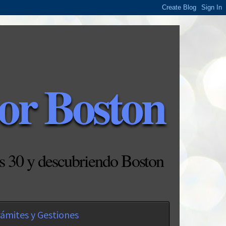
or Boston
s 30 y descubriendo Boston
ámites y Gestiones