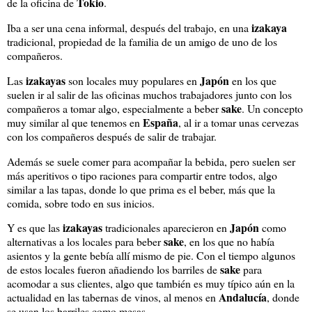
Tokio
de la oficina de
.
izakaya
Iba a ser una cena informal, después del trabajo, en una
tradicional, propiedad de la familia de un amigo de uno de los
compañeros.
izakayas
Japón
Las
son locales muy populares en
en los que
suelen ir al salir de las oficinas muchos trabajadores junto con los
sake
compañeros a tomar algo, especialmente a beber
. Un concepto
España
muy similar al que tenemos en
, al ir a tomar unas cervezas
con los compañeros después de salir de trabajar.
Además se suele comer para acompañar la bebida, pero suelen ser
más aperitivos o tipo raciones para compartir entre todos, algo
similar a las tapas, donde lo que prima es el beber, más que la
comida, sobre todo en sus inicios.
izakayas
Japón
Y es que las
tradicionales aparecieron en
como
sake
alternativas a los locales para beber
, en los que no había
asientos y la gente bebía allí mismo de pie. Con el tiempo algunos
sake
de estos locales fueron añadiendo los barriles de
para
acomodar a sus clientes, algo que también es muy típico aún en la
Andalucía
actualidad en las tabernas de vinos, al menos en
, donde
se usan los barriles como mesas.