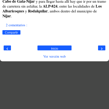
Cabo de Gata-Níjar
y para llegar hasta allí hay que ir por un tramo
ALP-824
Los
de carretera sin asfaltar, la
, entre las localidades de
Albaricoques
Rodalquilar
y
, ambos dentro del municipio de
Níjar
.
2 comentarios :
Compartir
‹
›
Inicio
Ver versión web