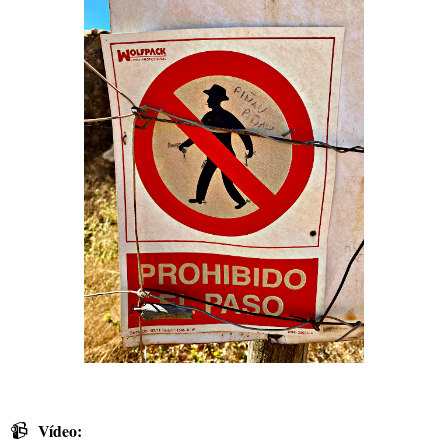
📹
Vídeo: