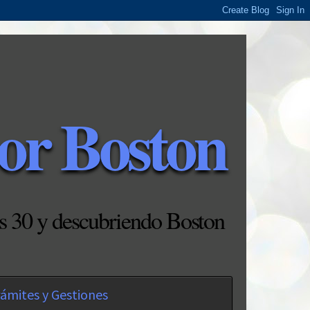
or Boston
s 30 y descubriendo Boston
ámites y Gestiones