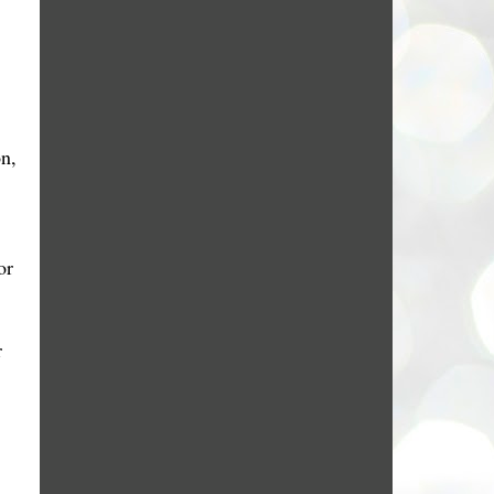
ón,
or
r