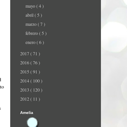
mayo
( 4 )
abril
( 5 )
marzo
( 7 )
febrero
( 5 )
enero
( 6 )
2017
( 71 )
2016
( 76 )
2015
( 91 )
d
2014
( 100 )
to
2013
( 120 )
2012
( 11 )
s
Amelia