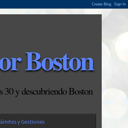
or Boston
s 30 y descubriendo Boston
ámites y Gestiones