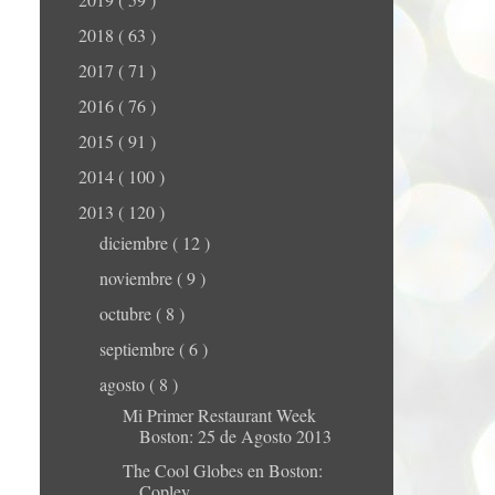
2018
( 63 )
2017
( 71 )
2016
( 76 )
2015
( 91 )
2014
( 100 )
2013
( 120 )
diciembre
( 12 )
noviembre
( 9 )
octubre
( 8 )
septiembre
( 6 )
agosto
( 8 )
Mi Primer Restaurant Week
Boston: 25 de Agosto 2013
The Cool Globes en Boston:
Copley