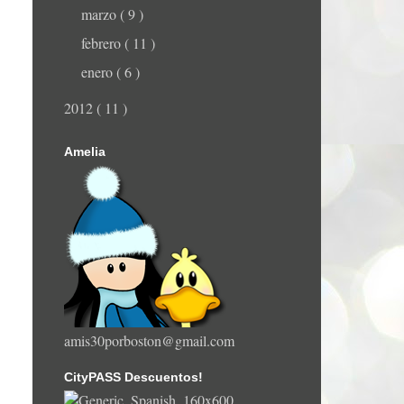
marzo
( 9 )
febrero
( 11 )
enero
( 6 )
2012
( 11 )
Amelia
amis30porboston@gmail.com
CityPASS Descuentos!