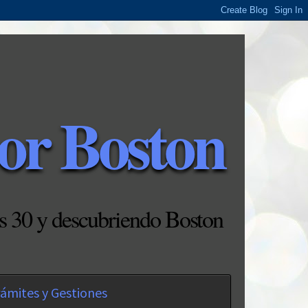
or Boston
s 30 y descubriendo Boston
ámites y Gestiones