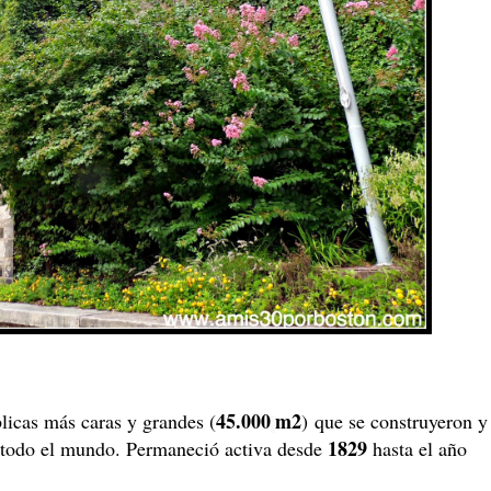
45.000
m2
licas más caras y grandes (
) que se construyeron y
1829
todo el mundo. Permaneció activa desde
hasta el año