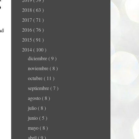
o
2018
( 63 )
2017
( 71 )
ad
2016
( 76 )
2015
( 91 )
2014
( 100 )
diciembre
( 9 )
noviembre
( 8 )
octubre
( 11 )
septiembre
( 7 )
agosto
( 8 )
julio
( 8 )
junio
( 5 )
mayo
( 8 )
abril
( 9 )