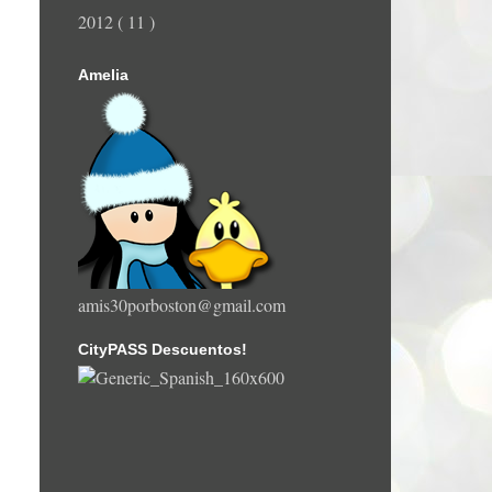
2012
( 11 )
Amelia
amis30porboston@gmail.com
CityPASS Descuentos!