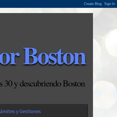
or Boston
s 30 y descubriendo Boston
ámites y Gestiones