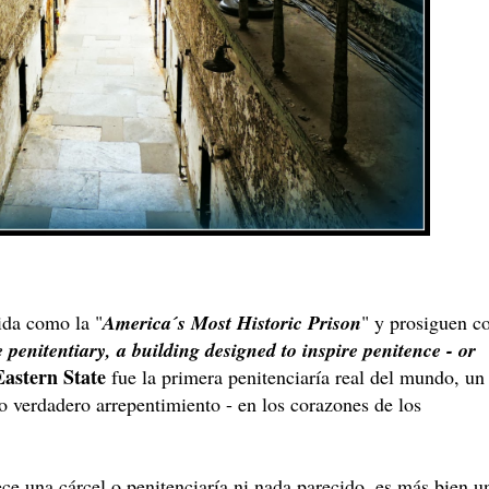
ida como la "
America´s Most Historic Prison
" y prosiguen c
e penitentiary, a building designed to inspire penitence - or
Eastern State
fue la primera penitenciaría real del mundo, un
 o verdadero arrepentimiento - en los corazones de los
ce una cárcel o penitenciaría ni nada parecido, es más bien u