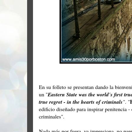
En su folleto se presentan dando la bienven
un "
Eastern State
was the world´s first tru
true regret - in the hearts of criminals
"
. "
edificio diseñado para inspirar penitencia -
criminales".
Nada más por fuera, ya impresiona, no pare