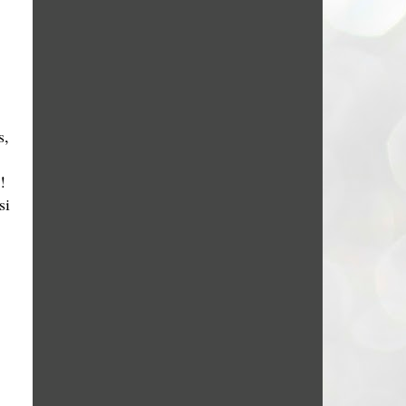
s,
.
!
si