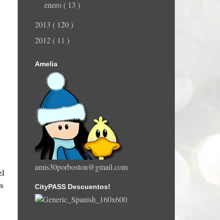
enero
( 13 )
2013
( 120 )
2012
( 11 )
Amelia
amis30porboston@gmail.com
el
s
CityPASS Descuentos!