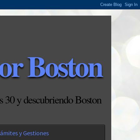
or Boston
s 30 y descubriendo Boston
ámites y Gestiones