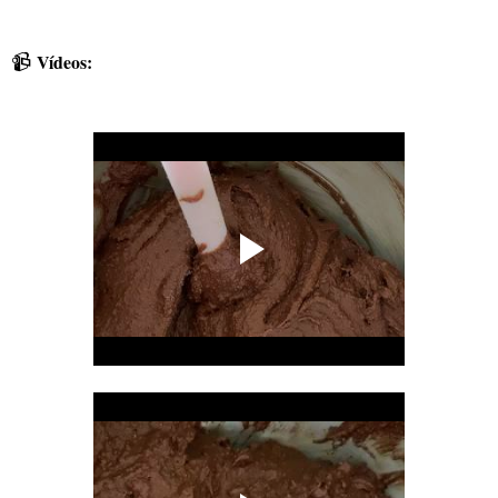
📹
Vídeos: