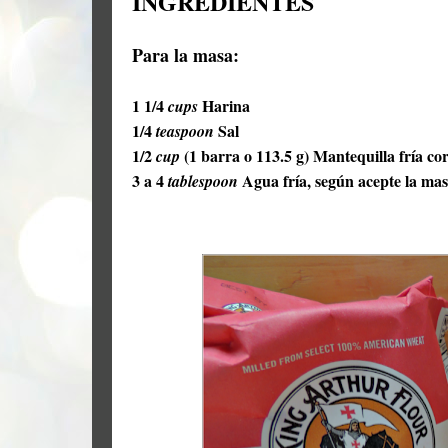
INGREDIENTES
Para la masa:
1 1/4
Harina
cups
1/4
Sal
teaspoon
1/2
(1 barra o 113.5 g) Mantequilla fría co
cup
3 a 4
Agua fría, según acepte la ma
tablespoon