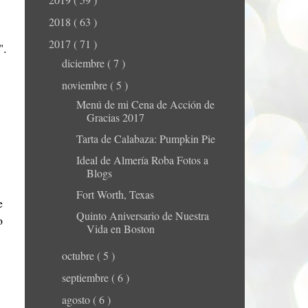
2018
( 63 )
2017
( 71 )
".
diciembre
( 7 )
noviembre
( 5 )
Menú de mi Cena de Acción de
Gracias 2017
Tarta de Calabaza: Pumpkin Pie
Ideal de Almería Roba Fotos a
Blogs
Fort Worth, Texas
e
Quinto Aniversario de Nuestra
o
Vida en Boston
octubre
( 5 )
septiembre
( 6 )
agosto
( 6 )