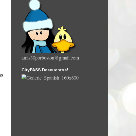
amis30porboston@gmail.com
CityPASS Descuentos!
as