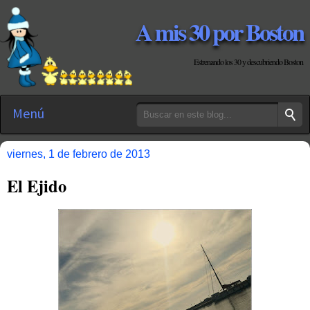
A mis 30 por Boston
Estrenando los 30 y descubriendo Boston
Menú
viernes, 1 de febrero de 2013
El Ejido