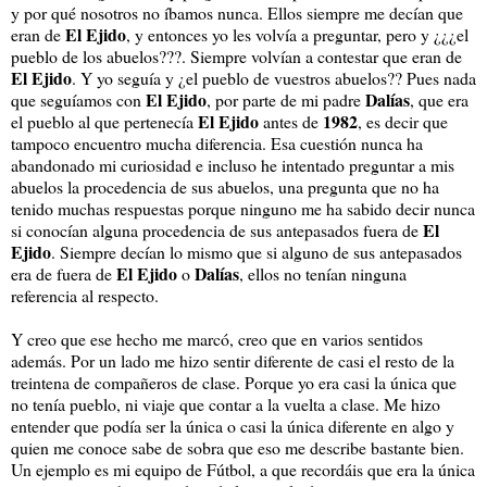
y por qué nosotros no íbamos nunca. Ellos siempre me decían que
El Ejido
eran de
, y entonces yo les volvía a preguntar, pero y ¿¿¿el
pueblo de los abuelos???. Siempre volvían a contestar que eran de
El Ejido
. Y yo seguía y ¿el pueblo de vuestros abuelos?? Pues nada
El Ejido
Dalías
que seguíamos con
, por parte de mi padre
, que era
El Ejido
1982
el pueblo al que pertenecía
antes de
, es decir que
tampoco encuentro mucha diferencia. Esa cuestión nunca ha
abandonado mi curiosidad e incluso he intentado preguntar a mis
abuelos la procedencia de sus abuelos, una pregunta que no ha
tenido muchas respuestas porque ninguno me ha sabido decir nunca
El
si conocían alguna procedencia de sus antepasados fuera de
Ejido
. Siempre decían lo mismo que si alguno de sus antepasados
El Ejido
Dalías
era de fuera de
o
, ellos no tenían ninguna
referencia al respecto.
Y creo que ese hecho me marcó, creo que en varios sentidos
además. Por un lado me hizo sentir diferente de casi el resto de la
treintena de compañeros de clase. Porque yo era casi la única que
no tenía pueblo, ni viaje que contar a la vuelta a clase. Me hizo
entender que podía ser la única o casi la única diferente en algo y
quien me conoce sabe de sobra que eso me describe bastante bien.
Un ejemplo es mi equipo de Fútbol, a que recordáis que era la única