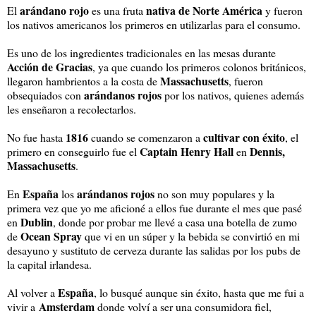
arándano rojo
nativa de Norte América
El
es una fruta
y fueron
los nativos americanos los primeros en utilizarlas para el consumo.
Es uno de los ingredientes tradicionales en las mesas durante
Acción de Gracias
, ya que cuando los primeros colonos británicos,
Massachusetts
llegaron hambrientos a la costa de
, fueron
arándanos rojos
obsequiados con
por los nativos, quienes además
les enseñaron a recolectarlos.
1816
cultivar con éxito
No fue hasta
cuando se comenzaron a
, el
Captain Henry Hall
Dennis,
primero en conseguirlo fue el
en
Massachusetts
.
España
arándanos rojos
En
los
no son muy populares y la
primera vez que yo me aficioné a ellos fue durante el mes que pasé
Dublin
en
, donde por probar me llevé a casa una botella de zumo
Ocean Spray
de
que vi en un súper y la bebida se convirtió en mi
desayuno y sustituto de cerveza durante las salidas por los pubs de
la capital irlandesa.
España
Al volver a
, lo busqué aunque sin éxito, hasta que me fui a
Amsterdam
vivir a
donde volví a ser una consumidora fiel,