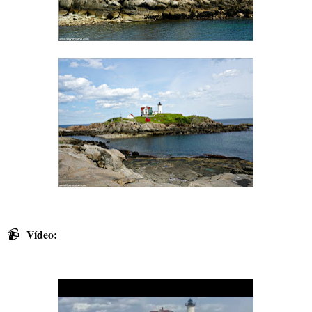
📹
Vídeo: