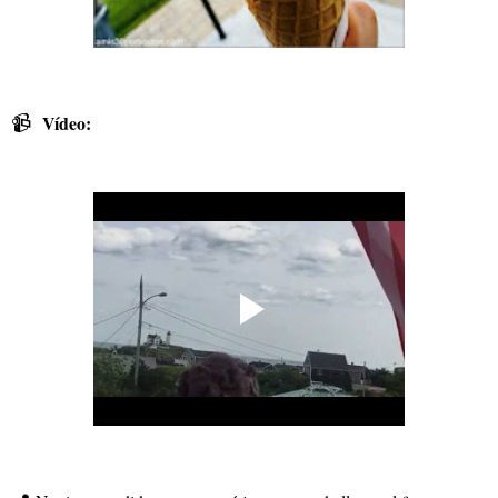
📹
Vídeo: