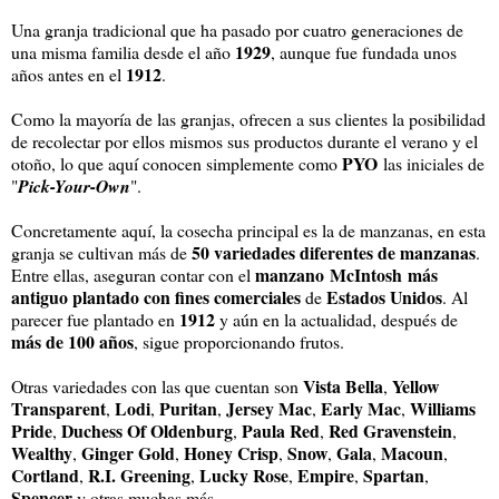
Una granja tradicional que ha pasado por cuatro generaciones de
1929
una misma familia desde el año
, aunque fue fundada unos
1912
años antes en el
.
Como la mayoría de las granjas, ofrecen a sus clientes la posibilidad
de recolectar por ellos mismos sus productos durante el verano y el
PYO
otoño, lo que aquí conocen simplemente como
las iniciales de
"
Pick-Your-Own
".
Concretamente aquí, la cosecha principal es la de manzanas, en esta
50 variedades diferentes de manzanas
granja se cultivan más de
.
manzano McIntosh más
Entre ellas, aseguran contar con el
antiguo plantado con fines comerciales
Estados Unidos
de
. Al
1912
parecer fue plantado en
y aún en la actualidad, después de
más de 100 años
, sigue proporcionando frutos.
Vista Bella
Yellow
Otras variedades con las que cuentan son
,
Transparent
Lodi
Puritan
Jersey Mac
Early Mac
Williams
,
,
,
,
,
Pride
Duchess Of Oldenburg
Paula Red
Red Gravenstein
,
,
,
,
Wealthy
Ginger Gold
Honey Crisp
Snow
Gala
Macoun
,
,
,
,
,
,
Cortland
R.I. Greening
Lucky Rose
Empire
Spartan
,
,
,
,
,
Spencer
y otras muchas más.