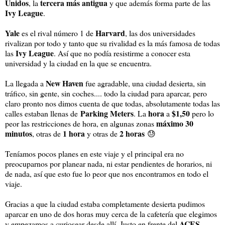
Unidos
tercera más antigua
, la
y que además forma parte de las
Ivy League
.
Yale
Harvard
es el rival número 1 de
, las dos universidades
rivalizan por todo y tanto que su rivalidad es la más famosa de todas
Ivy League
las
. Así que no podía resistirme a conocer esta
universidad y la ciudad en la que se encuentra.
New Haven
La llegada a
fue agradable, una ciudad desierta, sin
tráfico, sin gente, sin coches.... todo la ciudad para aparcar, pero
claro pronto nos dimos cuenta de que todas, absolutamente todas las
Parking Meters
hora
$1,50
calles estaban llenas de
. La
a
pero lo
máximo 30
peor las restricciones de hora, en algunas zonas
minutos
1 hora
2 horas
, otras de
y otras de
😓
Teníamos pocos planes en este viaje y el principal era no
preocuparnos por planear nada, ni estar pendientes de horarios, ni
de nada, así que esto fue lo peor que nos encontramos en todo el
viaje.
Gracias a que la ciudad estaba completamente desierta pudimos
aparcar en uno de dos horas muy cerca de la cafetería que elegimos
ACES
y empezamos a curiosear desde allí. Justo en frente del