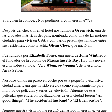
Si alguien la conoce, ¿Nos perdimos algo interesante????
Greenwich
Después del check-in en el hotel nos fuimos a
, una de
las ciudades más ricas del país, nombrada como una de las mejores
USA
ciudades para vivir en
y con varios personajes famosos entre
Glenn Close
sus residentes, como la actriz
, que nació allí.
Elizabeth Fones
John Winthrop
Fue fundada por
, una nuera de
,
Massachusetts Bay
el fundador de la colonia de
. Hay una novela
escrita sobre su vida, "
The Winthrop Woman
", de la escritora
Anya Seton
.
Nosotros dimos un paseo en coche por esta pequeña y exclusiva
ciudad americana que ha sido elegida como emplazamiento para
multitud de películas y series de televisión. Algunas de esas
All
películas que eligieron localizaciones de esta ciudad fueron "
good things
The accidental husband
El buen pastor
", "
" o "
".
Aunque nuestra visita no me resultó demasiado interesante, ya que