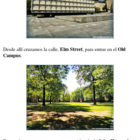
Elm Street
Old
Desde allí cruzamos la calle,
, para entrar en el
Campus
.