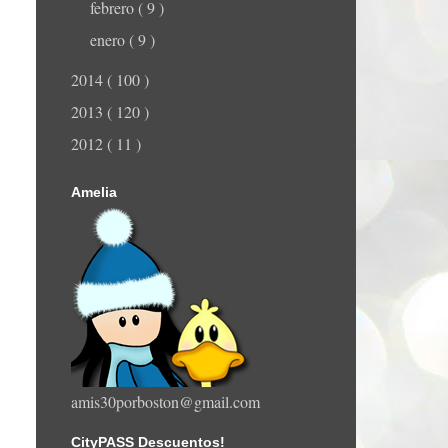
febrero
( 9 )
enero
( 9 )
2014
( 100 )
2013
( 120 )
2012
( 11 )
Amelia
amis30porboston@gmail.com
CityPASS Descuentos!