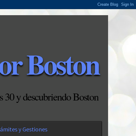
or Boston
s 30 y descubriendo Boston
ámites y Gestiones