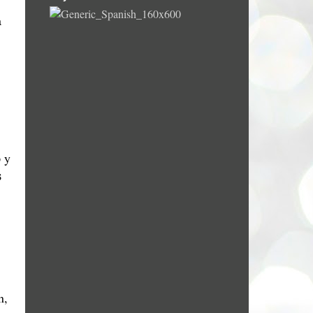
a
o
y
s
n,