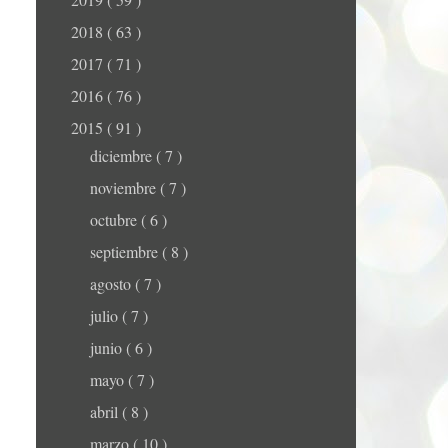
2018
( 63 )
2017
( 71 )
2016
( 76 )
2015
( 91 )
diciembre
( 7 )
noviembre
( 7 )
octubre
( 6 )
septiembre
( 8 )
agosto
( 7 )
julio
( 7 )
junio
( 6 )
mayo
( 7 )
abril
( 8 )
marzo
( 10 )