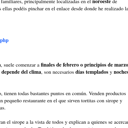
noroeste
familiares, principalmente localizadas en el
de
as ellas podéis pinchar en el enlace desde donde he realizado l
.php
a
finales de febrero o principios de marz
, suele comenzar a
depende del clima
días templados
noche
o
, son necesarios
y
do, tienen todas bastantes puntos en común. Venden productos
n pequeño restaurante en el que sirven tortitas con sirope y
as.
n el sirope a la vista de todos y explican a quienes se acerca