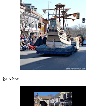
📹
Vídeo: