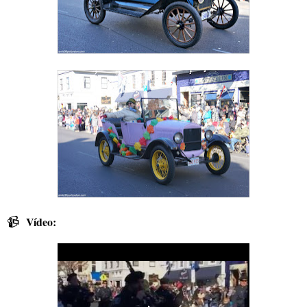
📹
Vídeo: